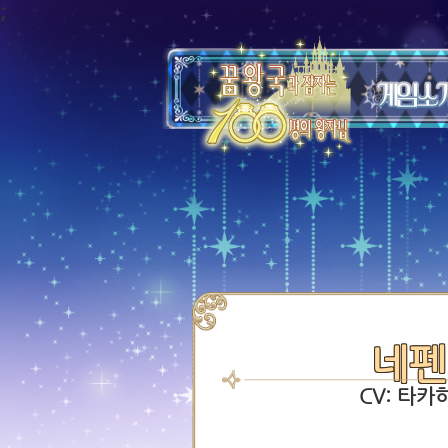
;
네펜
CV: 타카