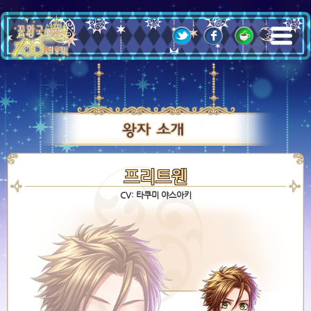
;
프리트웬
CV: 타쿠미 야스아키