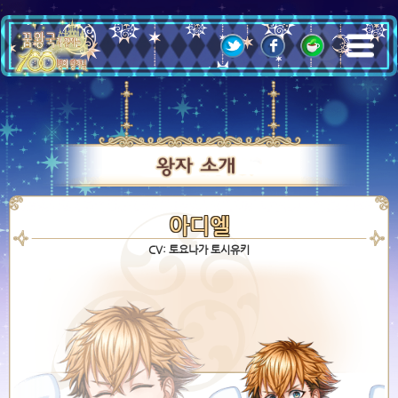
;
아디엘
CV: 토요나가 토시유키