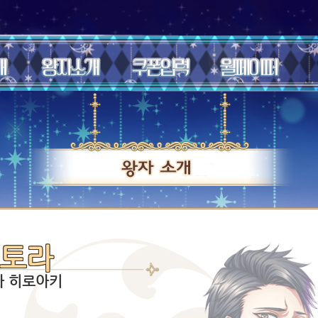
토라
타 히로아키