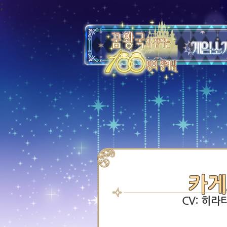
;
카게
CV: 히라