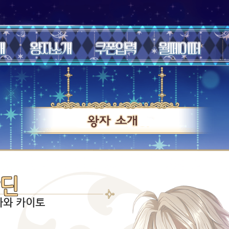
딘
카와 카이토