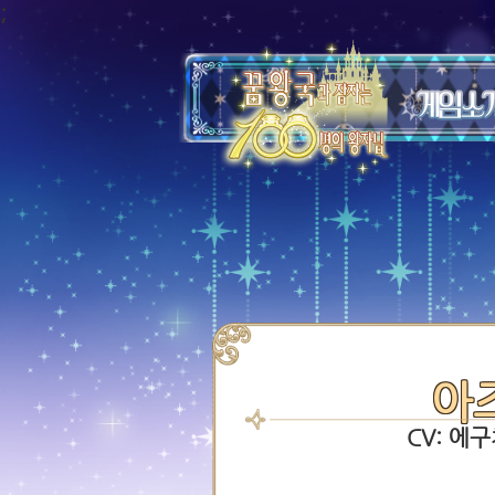
;
아
CV: 에