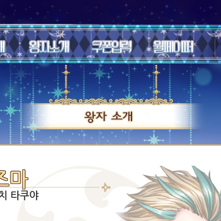
즈마
구치 타쿠야