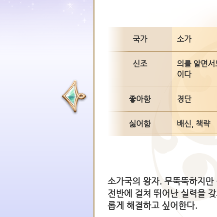
국가
소가
신조
의를 알면서
이다
좋아함
경단
싫어함
배신, 책략
소가국의 왕자. 무뚝뚝하지만 
전반에 걸쳐 뛰어난 실력을 
롭게 해결하고 싶어한다.