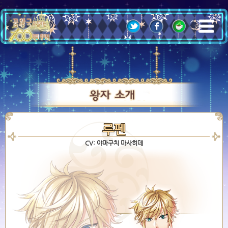
;
루펜
CV: 야마구치 마사히데