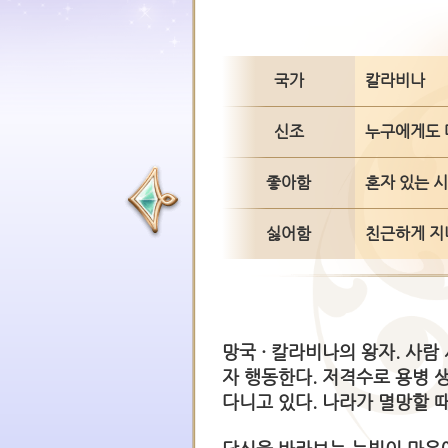
국가
칼라비나
신조
누구에게도 
좋아함
혼자 있는 
싫어함
친근하게 지
망국 · 칼라비나의 왕자. 사람
자 행동한다. 저격수로 용병 
다니고 있다. 나라가 멸망할 때