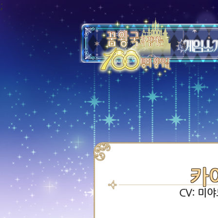
;
카
CV: 미