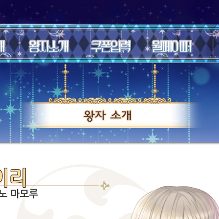
이리
야노 마모루